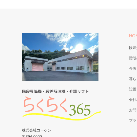
HO
段差
階段
介護
暮ら
設置
会社
お問
プラ
株式会社コーケン
〒394-0000