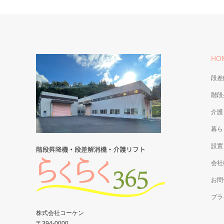
HO
段差
階段
介護
暮ら
設置
会社
お問
プラ
株式会社コーケン
〒394-0000