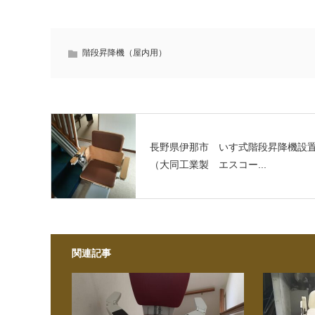
階段昇降機（屋内用）
長野県伊那市 いす式階段昇降機設
（大同工業製 エスコー...
関連記事