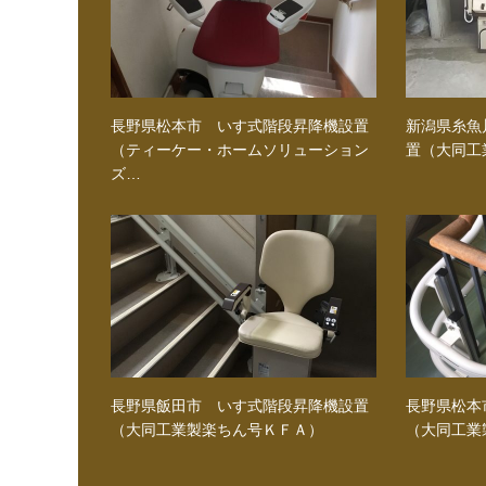
長野県松本市 いす式階段昇降機設置
新潟県糸魚
（ティーケー・ホームソリューション
置（大同工
ズ…
長野県飯田市 いす式階段昇降機設置
長野県松本
（大同工業製楽ちん号ＫＦＡ）
（大同工業