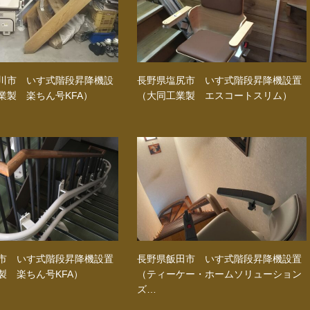
川市 いす式階段昇降機設
長野県塩尻市 いす式階段昇降機設置
業製 楽ちん号KFA）
（大同工業製 エスコートスリム）
市 いす式階段昇降機設置
長野県飯田市 いす式階段昇降機設置
製 楽ちん号KFA）
（ティーケー・ホームソリューション
ズ…