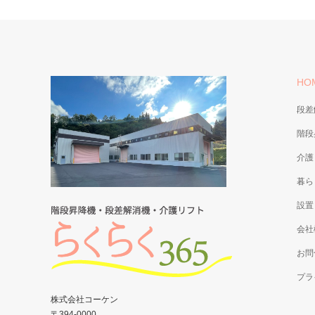
HO
段差
階段
介護
暮ら
設置
会社
お問
プラ
株式会社コーケン
〒394-0000