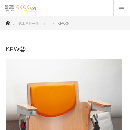
ホーム
施工事例一覧
KFW②
KFW②