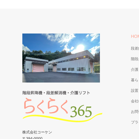
HO
段差
階段
介護
暮ら
設置
会社
お問
プラ
株式会社コーケン
〒394-0000