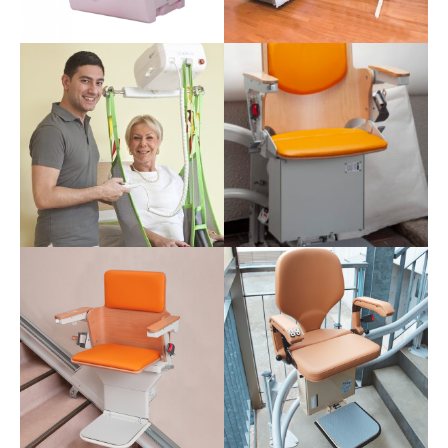
ック～
タスカルりふと
耐震ベッド・介護ベッドシェ
段差解消機タスカルLIFTがあ
ルター
れば車いすに乗ったまま、段
差を昇り降りでき、外出が容
易になります。
自動三角折ペーパーホル
ダー オリフジ
Made in JAPAN のおもてなし
かるがる®サテライト
天井走行リフト「かるがるサ
テライト」は、ご利用者の移
乗を手助けし、介護スタッフ
の腰痛予防などにお役にたち
ます。
かるがる®Ⅴ
施設でもご家庭でも大規模な
楽ちん号KF-W
改装工事不要で取付簡単 生活