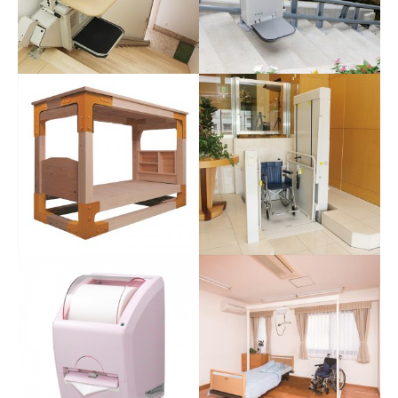
タスカルOSTII
かるがる®プチⅤ
スロースタート・スロースト
本体をレールから取り外し可
ップの なめらかで自然な動
能。使いたいとき、使いたい
き、優れた乗り心地を実現。
場所に持って行けるので、複
数の部屋でも１台でOKです。
タスカル STⅢ
タスカル アルーラ
スロースタート・スロースト
スロースタート・スロースト
ップの なめらかで自然な動
ップの なめらかで自然な動
き、優れた乗り心地を実現。
き、優れた乗り心地を実現。
WOOD LUCK ～ウッドラ