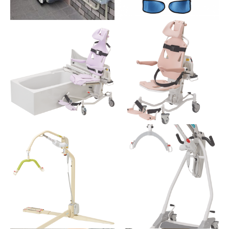
パートナー
ラクラク介護で暮らし、もっ
とイキイキ。 何かと頼りにな
TKE S100
る「パートナー」です。 豊富
直線階段用のS100は安全性と
なレールシステムが様々な生
快適さを追求した階段昇降機
活パターン、住宅事情への対
です。操作は手元のレバーを
応を可能にします。
倒すだけの簡単操作で、上階
マッスルスーツ Every
での昇降は自動旋回する自動
誰でも、いつでも、どこで
型と、座面下のレバーで手動
も、手軽に。マッスルスーツ
旋回させる手動型の2種類があ
エブリィは、空気圧によって
ります。
S100アウトドア
動くアシストスーツ。
直線階段用のS100は安全性と
快適さを追求した階段昇降機
です。操作は手元のレバーを
倒すだけの簡単操作で、上階
での昇降は自動旋回する自動
型と、座面下のレバーで手動