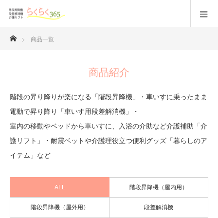
ホーム
商品一覧
商品紹介
階段の昇り降りが楽になる「階段昇降機」・車いすに乗ったまま
電動で昇り降り「車いす用段差解消機」・
室内の移動やベッドから車いすに、入浴の介助など介護補助「介
護リフト」・耐震ベットや介護理役立つ便利グッズ「暮らしのア
イテム」など
ALL
階段昇降機（屋内用）
階段昇降機（屋外用）
段差解消機