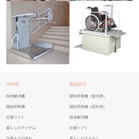
空間がグンと広がります
スロースタート・スロースト
ップのなめらかで自然な動
き、優れた乗り心地を実現。
高品位なパイプレールを使用
した、内・外回りの自在型。
エスコートスリム
楽ちん号KF-B
折りたたみ幅わずか25cm。
豊富なカラーとデザイン性が
ベストセラー機KF-Aの屋外モ
魅力の薄型コンパクトタイ
デル スロースタート・スロー
HOME
商品紹介
プ。
ストップのなめらかで自然な
動き、優れた乗り心地を屋外
段差解消機
階段昇降機（室内用）
でも。
階段昇降機
階段昇降機（室外用）
段差らく～だ AF600
オメガ（OMEGA）-車い
介護リフト
段差解消機
掃出し窓下設置用として開発
す式階段昇降機
した収縮時高さが低い5cmの
暮らしのアイテム
介護リフト
急傾斜、急カーブ、らせん階
低床機種
設置までの流れ
暮らしのアイテム