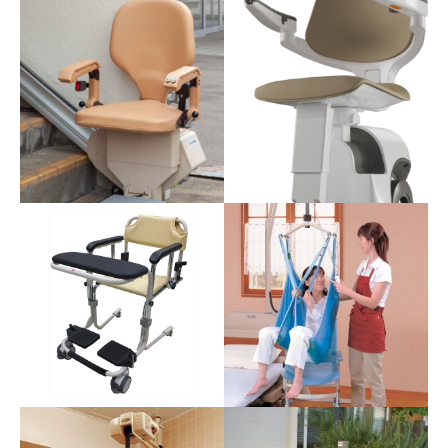
リフト付シャワーキャリ
リフト付シャワーキャリ
旋回させる手動型の2種類があ
ー LS-500
ー LS-310
ります。
電動チルト機能付でリラック
無理な介助姿勢によって引き
スして入浴できます。 収納式
起こる腰痛などを防ぐため、
のまたぎサポートがついてい
シートの高さを場面ごとに介
ますので、浴槽へのスライド
助しやすい高さに電動で昇降
がスムーズに行えます。
できます。
ベッドサイド用リフト IL-
200
移動式リフト EL-580
IL-200は、ベッドを持上げる
抱え上げ介助による身体的な
事なく、置くだけで設置で
負担やリフト操作のわずらわ
き、腰痛を予防します。
しさを大きく軽減したスタイ
リッシュな移動式リフトで
す。
TKE S200
屋外環境に耐えられる強靭ボ
楽ちん号KS-C
ディに、安心･快適の乗り心
屋外環境に耐えられる強靭ボ
地。