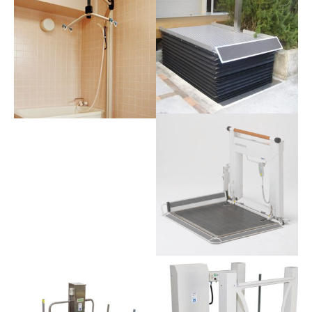
ディに、安心･快適の乗り心
地。 いす・レールとも、風雨
に強い耐久設計。 最大55度ま
での急勾配にも設置可能。
乗助さんⅡ
ご利用者の離床機会を増や
し、介護者の負担を減らしま
ミクニマイティエース
す。
Ⅱ(ベッドセット)
ベッドのスペースを利用して
設置する省スペース設計。ベ
ッド下にフレームを入れるだ
けの簡単な設置でご利用いた
もちあげくん
だけます。
車いすのまま部屋から外へ出
ミクニマイティエース
かけることができる全天候型
Ⅱ(浴室セット)
段差解消機。
ユニットバスから大浴槽ま
で。省スペース設計なので、
狭い場所にも設置可能です。