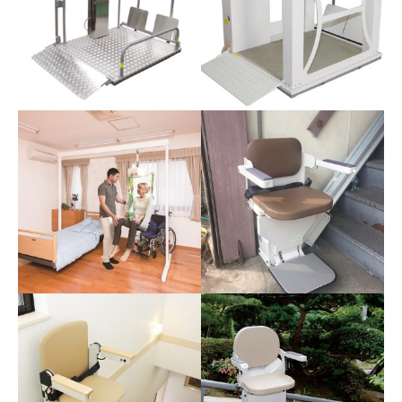
屋内用電動昇降機 UDC-
400
昇降高さ67cm 四方向より乗
り入れ可能！
テクノリフターTDK065
テクノリフターTDK100
昇降高さ67cm 四方向より乗
昇降高さ106.5cm 四方向より
り入れ可能！
乗り入れ可能