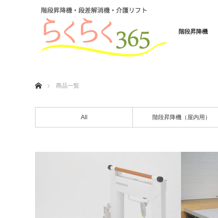
階段昇降機
ホーム
商品一覧
All
階段昇降機（屋内用）