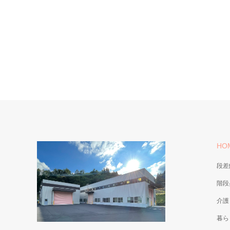
HO
段差
階段
介護
暮ら