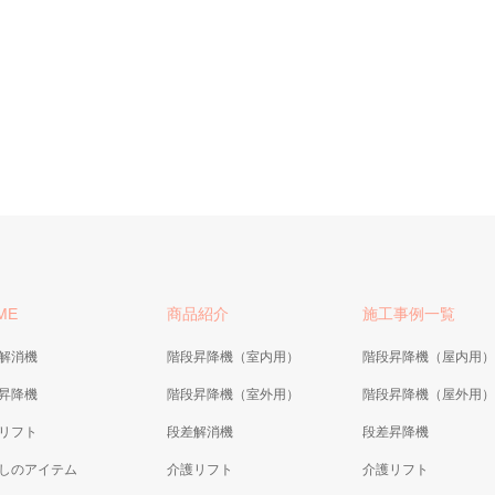
ME
商品紹介
施工事例一覧
解消機
階段昇降機（室内用）
階段昇降機（屋内用）
昇降機
階段昇降機（室外用）
階段昇降機（屋外用）
リフト
段差解消機
段差昇降機
しのアイテム
介護リフト
介護リフト