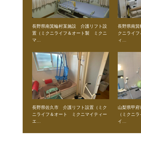
長野県南箕輪村某施設 介護リフト設
長野県南箕
置（ミクニライフ＆オート製 ミクニ
クニライフ
マ…
ィ…
長野県佐久市 介護リフト設置（ミク
山梨県甲府
ニライフ＆オート ミクニマイティー
（ミクニラ
エ…
イ…