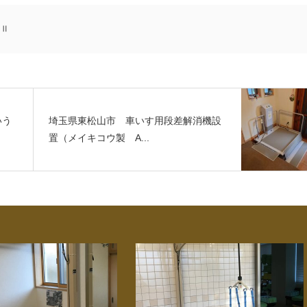
スⅡ
いう
埼玉県東松山市 車いす用段差解消機設
置（メイキコウ製 A...