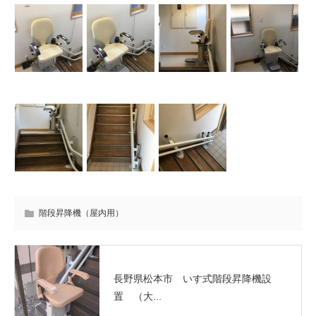
階段昇降機（屋内用）
長野県松本市 いす式階段昇降機設
置 （大...