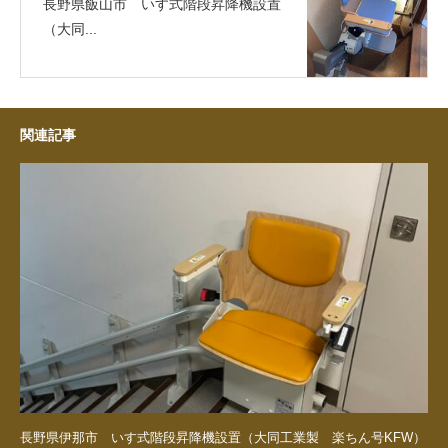
長野県飯山市 いす式階段昇降機設置
（大同...
関連記事
長野県伊那市 いす式階段昇降機設置（大同工業製 楽ちん号KFW）