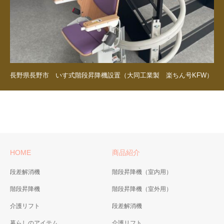
長野県長野市 いす式階段昇降機設置（大同工業製 楽ちん号KFW）
HOME
商品紹介
段差解消機
階段昇降機（室内用）
階段昇降機
階段昇降機（室外用）
介護リフト
段差解消機
暮らしのアイテム
介護リフト