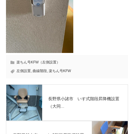
楽ちん号KFW（左側設置）
左側設置
,
曲線階段
,
楽ちん号KFW
長野県小諸市 いす式階段昇降機設置
（大同...