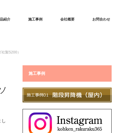
品紹介
施工事例
会社概要
お問合わせ
社製S200）
施工事例
ソ
まし