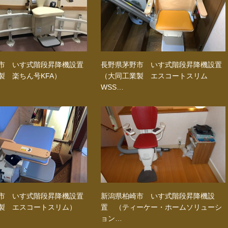
市 いす式階段昇降機設置
長野県茅野市 いす式階段昇降機設置
製 楽ちん号KFA）
（大同工業製 エスコートスリム
WSS…
市 いす式階段昇降機設置
新潟県柏崎市 いす式階段昇降機設
製 エスコートスリム）
置 （ティーケー・ホームソリューシ
ョン…