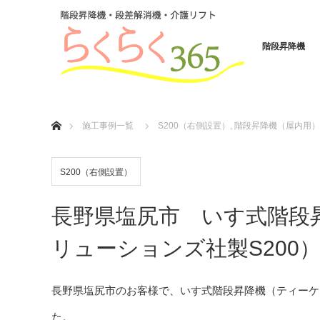
階段昇降機
ホーム
施工事例一覧
S200（右側設置）
,
階段昇降機（屋内用）
S200（右側設置）
長野県塩尻市 いす式階段
リューションズ社製S200
長野県塩尻市のお客様で、いす式階段昇降機（ティーケ
た。