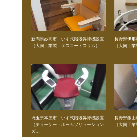
新潟県妙高市 いす式階段昇降機設置
長野県伊那
（大同工業製 エスコートスリム）
（大同工業
埼玉県本庄市 いす式階段昇降機設置
長野県飯山
（ティーケー・ホームソリューション
（大同工業
ズ…