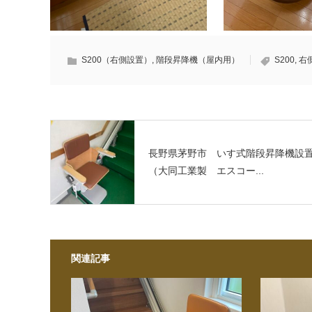
S200（右側設置）
,
階段昇降機（屋内用）
S200
,
右
長野県茅野市 いす式階段昇降機設
（大同工業製 エスコー...
関連記事