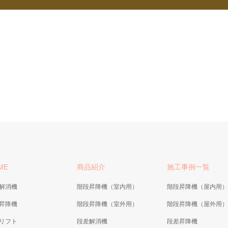
ME
商品紹介
施工事例一覧
解消機
階段昇降機（室内用）
階段昇降機（屋内用）
昇降機
階段昇降機（室外用）
階段昇降機（屋外用）
リフト
段差解消機
段差昇降機