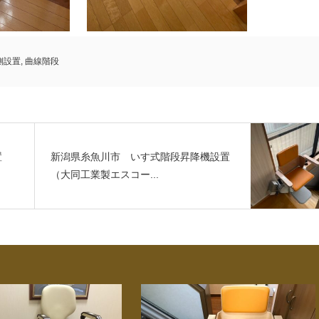
側設置
,
曲線階段
置
新潟県糸魚川市 いす式階段昇降機設置
（大同工業製エスコー...