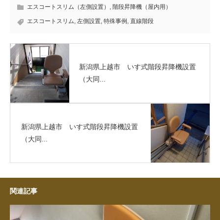
エスコートスリム（左側設置）
,
階段昇降機（屋内用）
エスコートスリム
,
左側設置
,
特殊事例
,
直線階段
新潟県上越市 いす式階段昇降機設置
（大同...
新潟県上越市 いす式階段昇降機設置
（大同...
関連記事