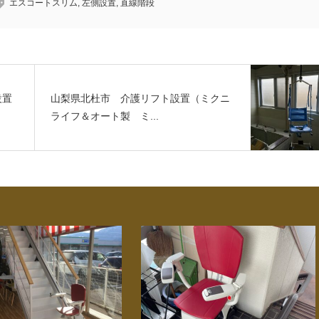
エスコートスリム
,
左側設置
,
直線階段
設置
山梨県北杜市 介護リフト設置（ミクニ
ライフ＆オート製 ミ...