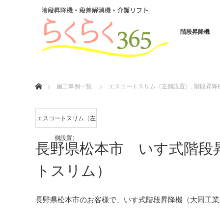
階段昇降機
ホーム
施工事例一覧
エスコートスリム（左側設置）
,
階段昇降
エスコートスリム（左
側設置）
長野県松本市 いす式階段
トスリム）
長野県松本市のお客様で、いす式階段昇降機（大同工業