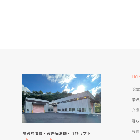
HO
段差
階段
介護
暮ら
設置