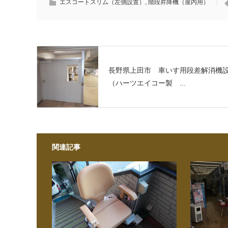
エスコートスリム（左側設置）
,
階段昇降機（屋内用）
長野県上田市 車いす用段差解消機
（ハーツエイコー製 ...
関連記事