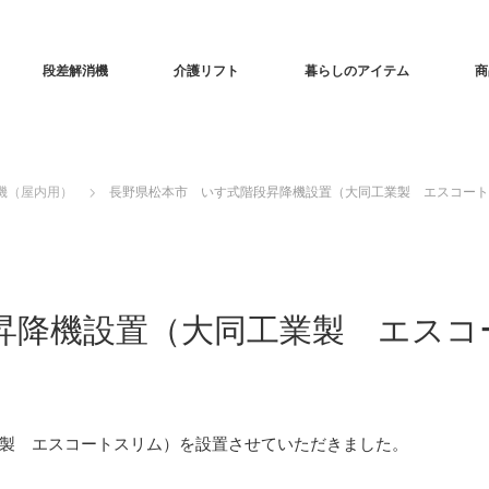
段差解消機
介護リフト
暮らしのアイテム
商
機（屋内用）
長野県松本市 いす式階段昇降機設置（大同工業製 エスコート
昇降機設置（大同工業製 エスコ
製 エスコートスリム）を設置させていただきました。