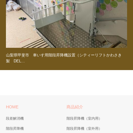
山梨県甲斐市 車いす用階段昇降機設置（シティーリフトかわさき
製 DEL…
HOME
商品紹介
段差解消機
階段昇降機（室内用）
階段昇降機
階段昇降機（室外用）