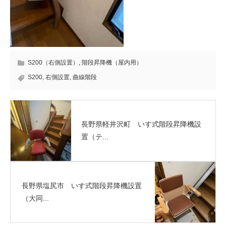
S200（右側設置）
,
階段昇降機（屋内用）
S200
,
右側設置
,
曲線階段
長野県軽井沢町 いす式階段昇降機設
置（テ...
長野県塩尻市 いす式階段昇降機設置
（大同...