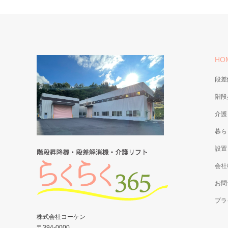
HO
段差
階段
介護
暮ら
設置
会社
お問
プラ
株式会社コーケン
〒394-0000