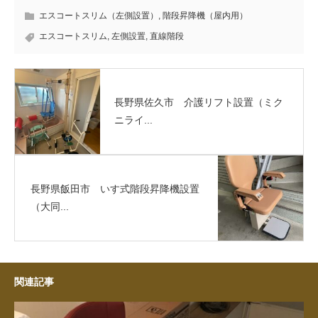
エスコートスリム（左側設置）
,
階段昇降機（屋内用）
エスコートスリム
,
左側設置
,
直線階段
長野県佐久市 介護リフト設置（ミク
ニライ...
長野県飯田市 いす式階段昇降機設置
（大同...
関連記事