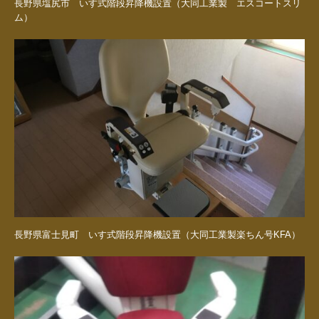
長野県塩尻市 いす式階段昇降機設置（大同工業製 エスコートスリ
ム）
長野県富士見町 いす式階段昇降機設置（大同工業製楽ちん号KFA）