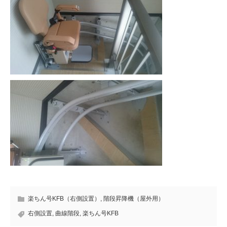
楽ちん号KFB（右側設置）
,
階段昇降機（屋外用）
右側設置
,
曲線階段
,
楽ちん号KFB