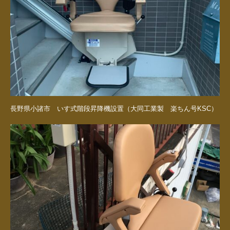
長野県小諸市 いす式階段昇降機設置（大同工業製 楽ちん号KSC）