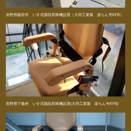
長野県飯田市 いす式階段昇降機設置（大同工業製 楽ちん号KFB）
長野県下條村 いす式階段昇降機設置(大同工業製 楽ちん号KFB)