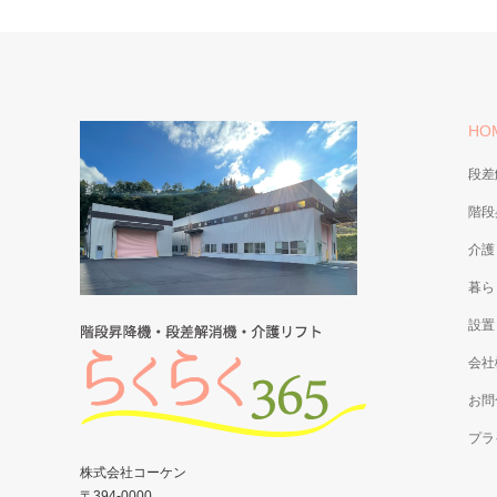
HO
段差
階段
介護
暮ら
設置
会社
お問
プラ
株式会社コーケン
〒394-0000