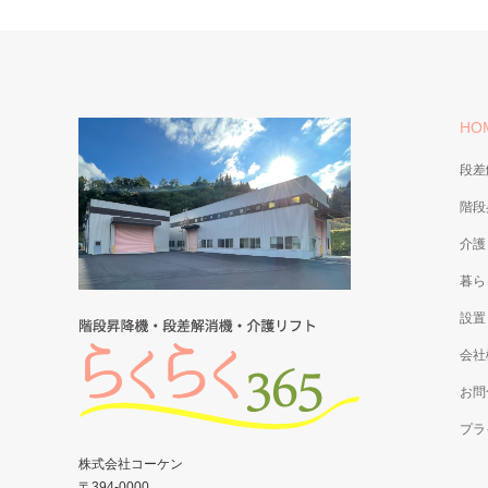
HO
段差
階段
介護
暮ら
設置
会社
お問
プラ
株式会社コーケン
〒394-0000