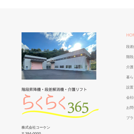
HO
段差
階段
介護
暮ら
設置
会社
お問
プラ
株式会社コーケン
〒394-0000