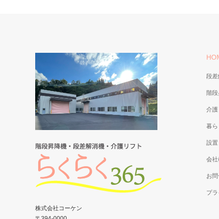
HO
段差
階段
介護
暮ら
設置
会社
お問
プラ
株式会社コーケン
〒394-0000