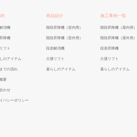
ME
商品紹介
施工事例一覧
解消機
階段昇降機（室内用）
階段昇降機（屋内用）
昇降機
階段昇降機（室外用）
階段昇降機（屋外用）
リフト
段差解消機
段差昇降機
しのアイテム
介護リフト
介護リフト
までの流れ
暮らしのアイテム
暮らしのアイテム
概要
合わせ
イバシーポリシー