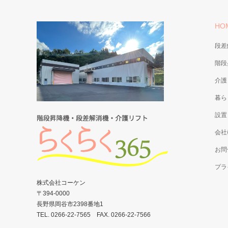
HO
段差
階段
介護
暮ら
設置
会社
お問
プラ
株式会社コーケン
〒394-0000
長野県岡谷市2398番地1
TEL. 0266-22-7565 FAX. 0266-22-7566