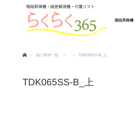
階段昇降機
ホーム
施工事例一覧
TDK065SS-B_上
TDK065SS-B_上