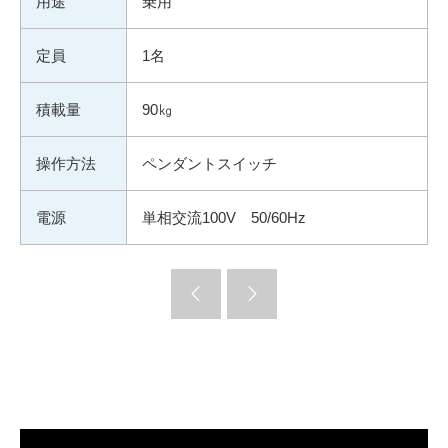
用途
乗用
定員
1名
積載量
90㎏
操作方法
ペンダントスイッチ
電源
単相交流100V 50/60Hz