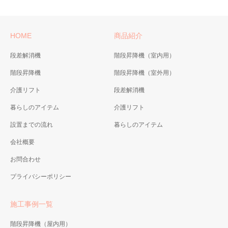
リフト付シャワーキャリ
ラクラク介護で暮らし、もっ
ー LS-500
とイキイキ。 何かと頼りにな
電動チルト機能付でリラック
HOME
商品紹介
る「パートナー」です。 豊富
スして入浴できます。 収納式
なレールシステムが様々な生
のまたぎサポートがついてい
段差解消機
階段昇降機（室内用）
活パターン、住宅事情への対
ますので、浴槽へのスライド
応を可能にします。
階段昇降機
階段昇降機（室外用）
がスムーズに行えます。
ベッドサイド用リフト IL-
介護リフト
段差解消機
200
暮らしのアイテム
介護リフト
リフト付シャワーキャリ
IL-200は、ベッドを持上げる
ー LS-310
事なく、置くだけで設置で
設置までの流れ
暮らしのアイテム
無理な介助姿勢によって引き
き、腰痛を予防します。
会社概要
起こる腰痛などを防ぐため、
シートの高さを場面ごとに介
お問合わせ
助しやすい高さに電動で昇降
プライバシーポリシー
できます。
施工事例一覧
階段昇降機（屋内用）